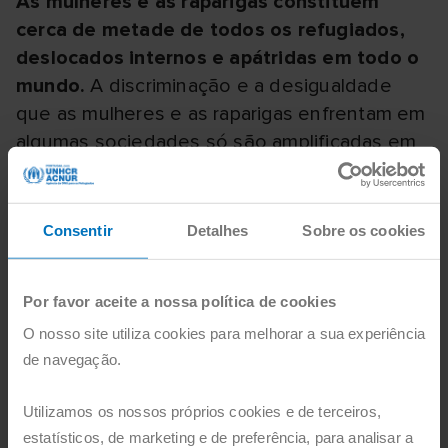
As mulheres e as raparigas constituem
cerca de metade de todos os refugiados,
deslocados internos e apátridas em todo o
mundo.
A discriminação e a desigualdade
que as mulheres e as raparigas enfrentam em
algumas sociedades só são amplificadas em
tempos de deslocação, e a fuga pode
também aumentar a vulnerabilidade, por
exemplo, das raparigas não acompanhadas,
Consentir
Detalhes
Sobre os cookies
das mulheres grávidas e das mulheres chefes
de família.
Por favor aceite a nossa política de cookies
As mulheres e raparigas deslocadas à força e
O nosso site utiliza cookies para melhorar a sua experiência
de navegação.
apátridas enfrentam um risco acrescido de
violência baseada no género.
1 em cada 5
Utilizamos os nossos próprios cookies e de terceiros,
mulheres e raparigas deslocadas à força
estatísticos, de marketing e de preferência, para analisar a