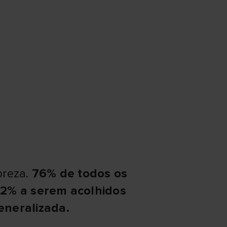
breza.
76% de todos os
22% a serem acolhidos
eneralizada.