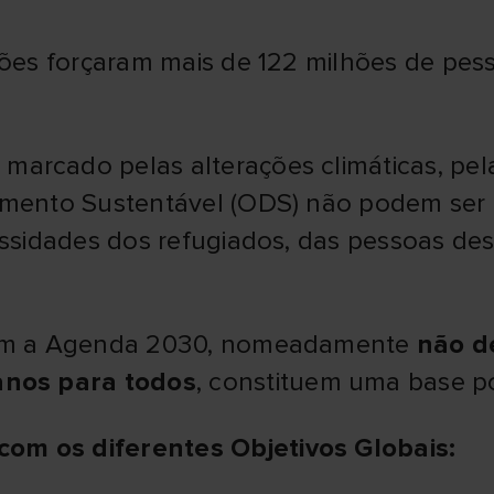
ições forçaram mais de 122 milhões de pe
rcado pelas alterações climáticas, pela 
imento Sustentável (ODS) não podem ser
essidades dos refugiados, das pessoas de
tam a Agenda 2030, nomeadamente
não de
anos para todos
, constituem uma base p
m os diferentes Objetivos Globais: