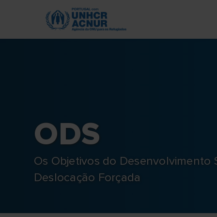
Skip
to
main
content
ODS
Os Objetivos do Desenvolvimento 
Deslocação Forçada