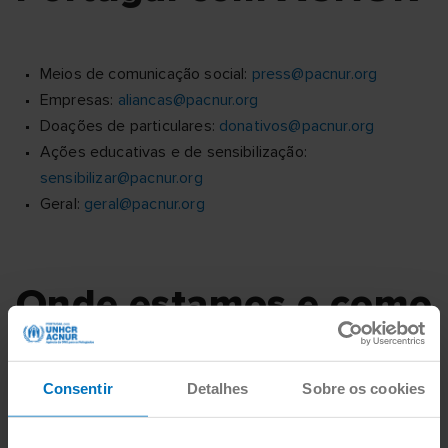
Meios de comunicação social:
press@pacnur.org
Empresas:
aliancas@pacnur.org
Doações de particulares:
donativos@pacnur.org
Ações educativas e de sensibilização:
sensibilizar@pacnur.org
Geral:
geral@pacnur.org
Onde estamos e como
chegar
Consentir
Detalhes
Sobre os cookies