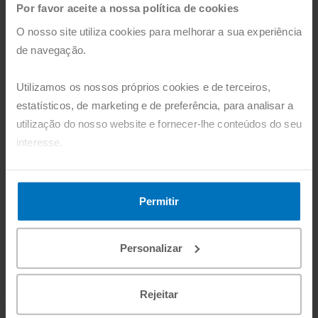
Por favor aceite a nossa política de cookies
O nosso site utiliza cookies para melhorar a sua experiência
de navegação.
Utilizamos os nossos próprios cookies e de terceiros,
estatísticos, de marketing e de preferência, para analisar a
utilização do nosso website e fornecer-lhe conteúdos do seu
interesse.
Pode agora aceitar todos os cookies, clicando no botão
"Aceitar". Pode também recusá-los, configurá-los e obter
Permitir
mais informações, clicando no botão "Personalizar".
Personalizar
Rejeitar