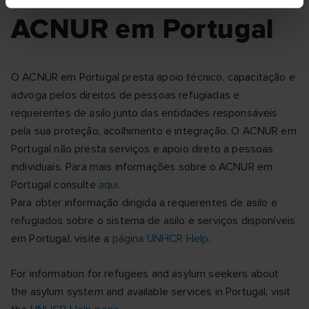
ACNUR em Portugal
O ACNUR em Portugal presta apoio técnico, capacitação e
advoga pelos direitos de pessoas refugiadas e
requerentes de asilo junto das entidades responsáveis
pela sua proteção, acolhimento e integração. O ACNUR em
Portugal não presta serviços e apoio direto a pessoas
individuais. Para mais informações sobre o ACNUR em
Portugal consulte
aqui
.
Para obter informação dirigida a requerentes de asilo e
refugiados sobre o sistema de asilo e serviços disponíveis
em Portugal, visite a
página UNHCR Help
.
For information for refugees and asylum seekers about
the asylum system and available services in Portugal, visit