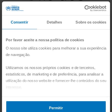
doentes
Consentir
Detalhes
Sobre os cookies
com problemas de saúde agudos foram
crianças com menos de cinco anos.
Por favor aceite a nossa política de cookies
O nosso site utiliza cookies para melhorar a sua experiência
de navegação.
Utilizamos os nossos próprios cookies e de terceiros,
O ACNUR também distribui material de
estatísticos, de marketing e de preferência, para analisar a
higiene básico e redes mosquiteiras aos
utilização do nosso website e fornecer-lhe conteúdos do seu
refugiados para os proteger de doenças
interesse.
como a cólera e a malária, principalmente em
África. Para além da prestação de cuidados
Pode agora aceitar todos os cookies, clicando no botão
de saúde, são também realizadas atividades
"Aceitar". Pode também recusá-los, configurá-los e obter
Permitir