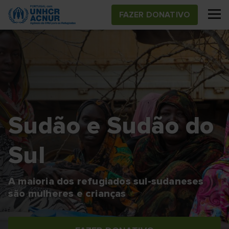
Skip
FAZER DONATIVO
to
main
content
Sudão e Sudão do
Sul
A maioria dos refugiados sul-sudaneses
são mulheres e crianças