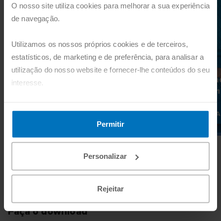
O nosso site utiliza cookies para melhorar a sua experiência
de navegação.
Utilizamos os nossos próprios cookies e de terceiros,
estatísticos, de marketing e de preferência, para analisar a
utilização do nosso website e fornecer-lhe conteúdos do seu
Comunidade de
Comunida
interesse.
Conhecimento
Transform
Pode agora aceitar todos os cookies, clicando no botão
SABER MAIS
SA
"Aceitar". Pode também recusá-los, configurá-los e obter
Permitir
mais informações, clicando no botão "Personalizar".
Personalizar
Recursos Educativos
Rejeitar
Faça o download