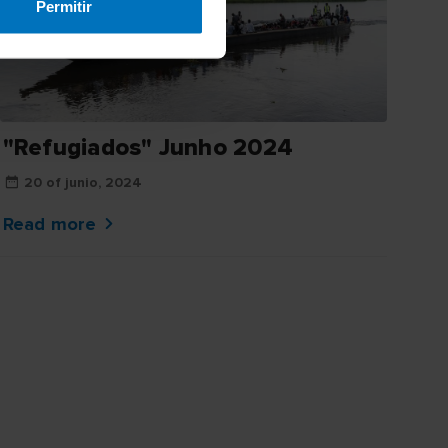
Permitir
"Refugiados" Junho 2024
20 of junio, 2024
Read more