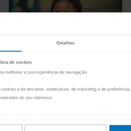
Detalhes
"Refugiados" Junho 2025
ítica de cookies
para melhorar a sua experiência de navegação.
20 of junio, 2025
Read more
ookies e de terceiros, estatísticos, de marketing e de preferência, 
conteúdos do seu interesse.
ookies, clicando no botão "Aceitar". Pode também recusá-los, confi
 "Personalizar".