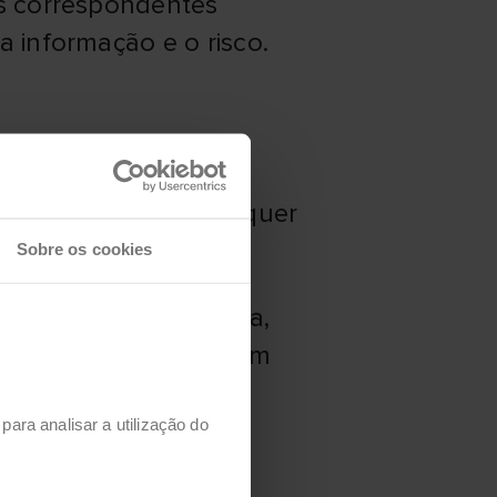
os correspondentes
a informação e o risco.
te, para que apenas
 a divulgação a qualquer
Sobre os cookies
seja concisa e precisa,
essos envolvidos, bem
 autorizada.
para analisar a utilização do
s e sistemas que a