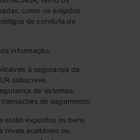
 com ACNUR, tanto os
ssadas, como os exigidos
 códigos de conduta da
da informação:
aplicáveis à segurança da
NUR subscreve,
egurança de sistemas,
e transações de pagamento.
que estão expostos os bens
 níveis aceitáveis ou