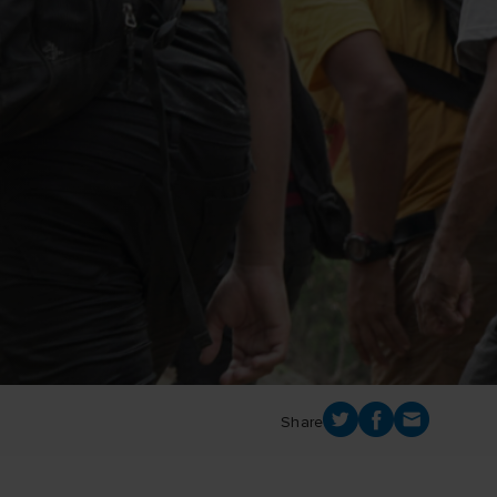
m
Share