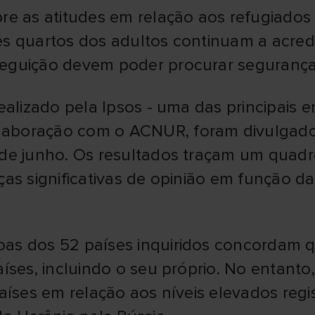
re as atitudes em relação aos refugiados
ês quartos dos adultos continuam a acred
eguição devem poder procurar segurança
realizado pela Ipsos - uma das principais
aboração com o ACNUR, foram divulgado
 de junho. Os resultados traçam um quad
ças significativas de opinião em função d
oas dos 52 países inquiridos concordam 
aíses, incluindo o seu próprio. No entant
países em relação aos níveis elevados reg