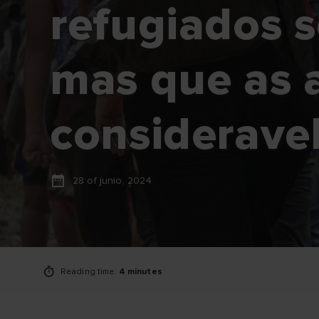
refugiados 
mas que as 
considerave
28 of junio, 2024
Reading time:
4 minutes