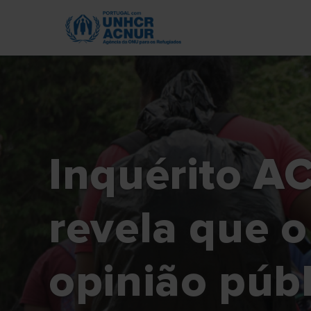
Skip
to
main
content
Inquérito A
revela que o
opinião públ