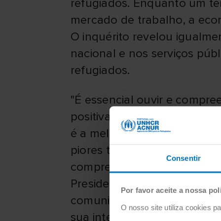
refugiados. Enquanto um ter
mercado de trabalho, a econo
O inquérito revelou igualm
nacional e nos serviços púb
refugiados.
"É essencial ouvir e compre
positivas como as negativas
é a melhor forma de respon
piores tragédias do mundo 
Consentir
compreensão deve conduzir a
Presidente e Fundador da Ip
Por favor aceite a nossa pol
comunidade empresarial, qu
O nosso site utiliza cookies 
sua integração no país de a