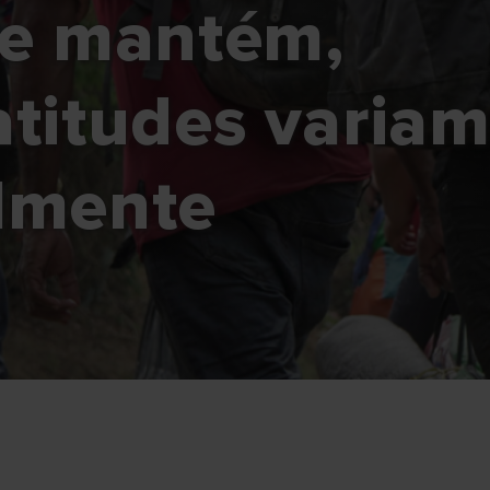
se mantém,
atitudes varia
lmente