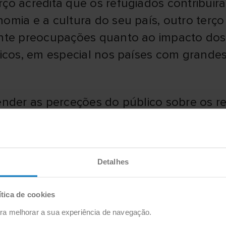
ço acredita que os refugiados contribuir
mia e a cultura do seu país, outro terço 
ente preocupações quanto ao impacto dos
licos, em especial nos países com grand
ender as perceções do público sobre os re
, a generosidade, mas também as preocup
der a estas preocupações e de garantir 
continuem a receber a ajuda e o apoio 
Detalhes
 melhores políticas e comunicação", afir
sos. Este é também um apelo à ação para
ítica de cookies
e pode ajudar empregando e formando re
para melhorar a sua experiência de navegação.
colhimento".