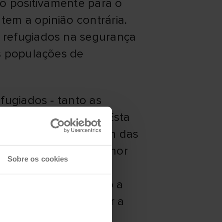
ão positivamente para o
tem a opinião contrária.
 refugiados na segurança
es populações de
fugiados - tanto as
ações e os receios. Esta
que aqueles que fogem das
que merecem. Uma melhor
Sobre os cookies
mou Didier Truchot,
 todos nós, incluindo a
fugiados para apoiar a