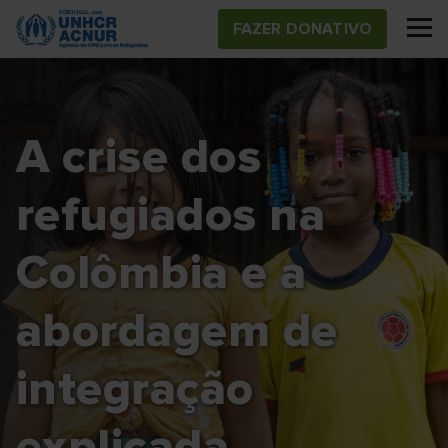
Skip
FAZER DONATIVO
to
main
content
A crise dos
refugiados na
Colômbia e a
abordagem de
integração
explicada