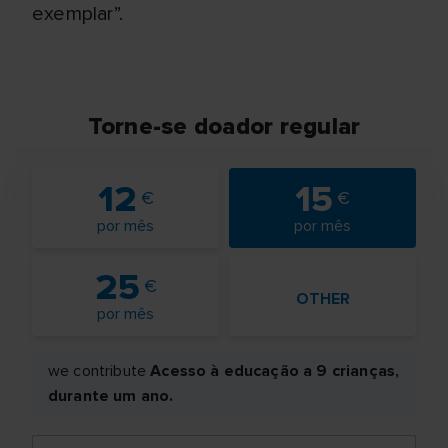
exemplar”.
Torne-se doador regular
12
15
por mês
por mês
25
OTHER
por mês
we contribute
Acesso à educação a 9 crianças,
durante um ano.