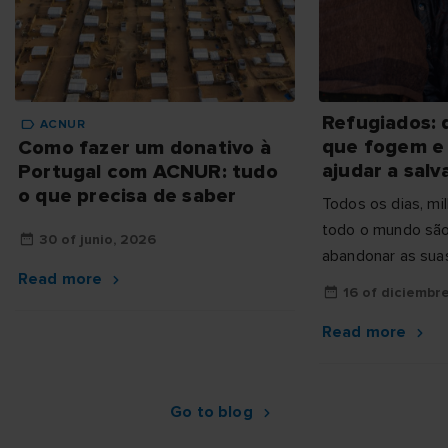
Refugiados: 
ACNUR
que fogem e
Como fazer um donativo à
ajudar a salv
Portugal com ACNUR: tudo
o que precisa de saber
Todos os dias, m
todo o mundo são
30 of junio, 2026
abandonar as sua
Read more
guerra, da violênc
16 of diciembr
Read more
Go to blog