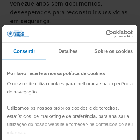
venezuelanos sem documentos,
desesperados para reconstruir suas vidas
em segurança.
A inclusão socioeconómica proporcionada
pelo TPS e outros programas de
Consentir
Detalhes
Sobre os cookies
integração não beneficia apenas os
venezuelanos deslocados, mas também
as comunidades de acolhimento onde
Por favor aceite a nossa política de cookies
vivem. De acordo com o Banco Mundial,
O nosso site utiliza cookies para melhorar a sua experiência
por cada dólar que a Colômbia investe na
de navegação.
integração socioeconómica de refugiados
e migrantes, há um retorno de até dois
Utilizamos os nossos próprios cookies e de terceiros,
dólares para a sociedade.
estatísticos, de marketing e de preferência, para analisar a
utilização do nosso website e fornecer-lhe conteúdos do seu
interesse.
O Alto Comissário da ONU para os