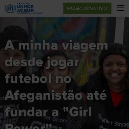
Skip
FAZER DONATIVO
to
main
content
A minha viagem
desde jogar
futebol no
Afeganistão até
fundar a "Girl
Power”