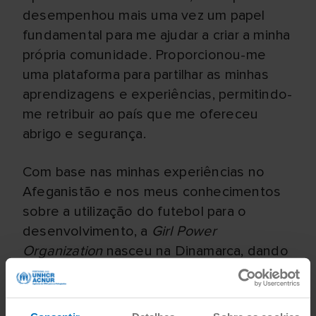
desempenhou mais uma vez um papel
fundamental para me ajudar a criar a minha
própria comunidade. Proporcionou-me
uma plataforma para partilhar as minhas
aprendizagens e experiências, permitindo-
me retribuir ao país que me ofereceu
abrigo e segurança.
Com base nas minhas experiências no
Afeganistão e nos meus conhecimentos
sobre a utilização do futebol para o
desenvolvimento, a
Girl Power
Organization
nasceu na Dinamarca, dando
continuidade à missão que começou no
Afeganistão.