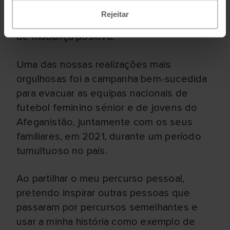
experimentando e abraçando as nossas
Rejeitar
diferenças, orgulhamo-nos de ser agentes
de mudança positiva.
Uma das nossas realizações mais
orgulhosas foi a campanha bem-sucedida
para evacuar as equipas nacionais de
futebol feminino sénior e de jovens do
Afeganistão, juntamente com os seus
familiares, em 2021, durante um período
tumultuoso no país.
Ao partilhar o meu percurso pessoal,
pretendo inspirar outras pessoas que
passaram por percursos semelhantes e
usar a minha história como exemplo de