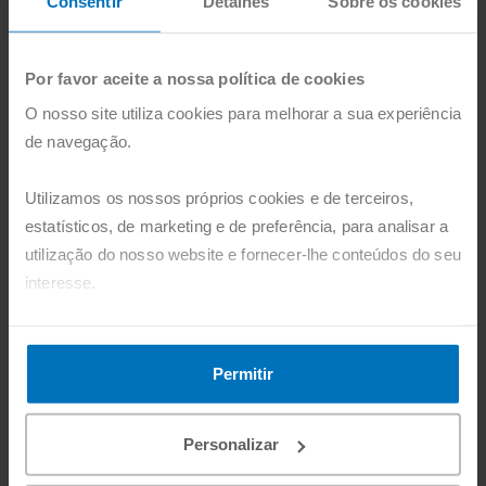
Consentir
Detalhes
Sobre os cookies
Atualmente, a
Girl Power
oferece
orientação, educação e oportunidades
desportivas a mulheres e raparigas
Por favor aceite a nossa política de cookies
refugiadas, ajudando-as a integrarem-se
O nosso site utiliza cookies para melhorar a sua experiência
nas suas novas casas na União Europeia,
de navegação.
no Reino Unido, em África, na Austrália e
Utilizamos os nossos próprios cookies e de terceiros,
no Médio Oriente. A organização promove
estatísticos, de marketing e de preferência, para analisar a
um forte ecossistema de irmandade,
utilização do nosso website e fornecer-lhe conteúdos do seu
ligando mulheres de todo o mundo.
interesse.
É um movimento liderado por mulheres
Pode agora aceitar todos os cookies, clicando no botão
francas, corajosas e rebeldes.
"Aceitar". Pode também recusá-los, configurá-los e obter
Permitir
Defendemos os direitos humanos,
mais informações, clicando no botão "Personalizar".
denunciamos a injustiça e amplificamos as
vozes daqueles que não podem falar por
Personalizar
si próprios. Desafiando o status quo,