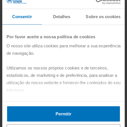
cenários de crise. Inspirado no modelo de
resposta de emergência do ACNUR, o
workshop destacou o papel essencial das
Consentir
Detalhes
Sobre os cookies
cidades na proteção de refugiados e
pessoas deslocadas, explorando
Por favor aceite a nossa política de cookies
abordagens que assegurem segurança,
O nosso site utiliza cookies para melhorar a sua experiência
dignidade e acesso a direitos
de navegação.
fundamentais desde os primeiros
momentos de uma emergência
Utilizamos os nossos próprios cookies e de terceiros,
humanitária.
estatísticos, de marketing e de preferência, para analisar a
utilização do nosso website e fornecer-lhe conteúdos do seu
A participação da Portugal com ACNUR
interesse.
reforça o compromisso da fundação em
promover informações sobre os grandes
Pode agora aceitar todos os cookies, clicando no botão
desafios globais resultantes do
"Aceitar". Pode também recusá-los, configurá-los e obter
Permitir
deslocamento forçado e a capacidade de
mais informações, clicando no botão "Personalizar".