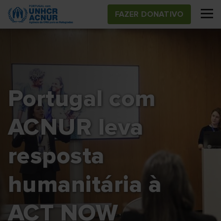
Skip
FAZER DONATIVO
to
main
content
Portugal com
ACNUR leva
resposta
humanitária à
ACT NOW