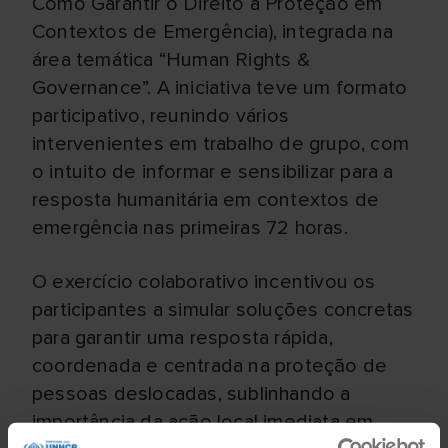
Como Garantir o Direito à Proteção em
Contextos de Emergência), integrada na
área temática “Human Rights &
Governance”. A iniciativa teve um formato
participativo, reunindo vários
intervenientes em trabalho de grupo, com
o intuito de informar e sensibilizar para a
resposta humanitária em contextos de
emergência nas primeiras 72 horas.
O exercício colaborativo incentivou os
participantes a simular soluções concretas
para garantir uma resposta rápida,
coordenada e centrada na proteção de
pessoas deslocadas, sublinhando a
importância da ação local imediata em