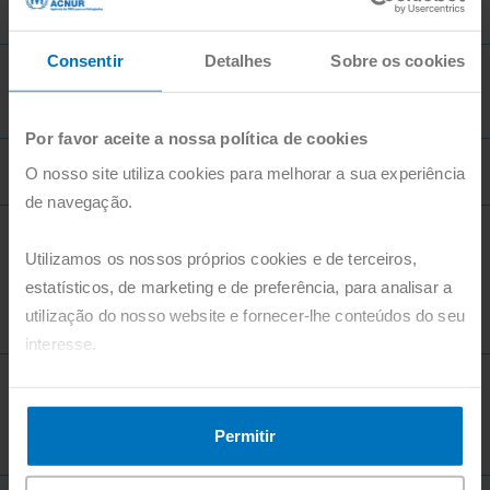
contribuição?
Consentir
Detalhes
Sobre os cookies
Posso fazer doações extra para além da minha
contribuição mensal?
Por favor aceite a nossa política de cookies
Quero doar alimentos, roupas, medicamentos, etc.
O nosso site utiliza cookies para melhorar a sua experiência
de navegação.
Porque é que nós, na Portugal com ACNUR,
Utilizamos os nossos próprios cookies e de terceiros,
preferimos que faça as suas contribuições
estatísticos, de marketing e de preferência, para analisar a
regulares através de uma conta bancária em vez de
utilização do nosso website e fornecer-lhe conteúdos do seu
através de cartão de crédito?
interesse.
Porque é que a Portugal com ACNUR encoraja a
Pode agora aceitar todos os cookies, clicando no botão
tornar-se doador mensal como uma forma de
"Aceitar". Pode também recusá-los, configurá-los e obter
Permitir
colaboração?
mais informações, clicando no botão "Personalizar".