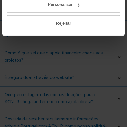
Como posso tornar-me doador mensal ou fazer
Personalizar
uma doação à Portugal com ACNUR?
Rejeitar
O dinheiro da doação chega àqueles que precisam
dele?
Como é que sei que o apoio financeiro chega aos
projetos?
É seguro doar através do website?
Que percentagem das minhas doações para o
ACNUR chega ao terreno como ajuda direta?
Gostaria de receber regularmente informações
sobre a Portugal com ACNUR: como posso solicitá-