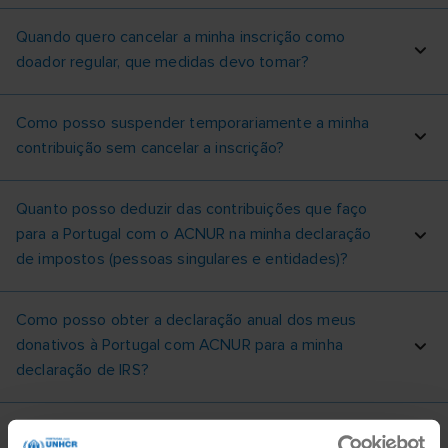
Quando quero cancelar a minha inscrição como
doador regular, que medidas devo tomar?
Como posso suspender temporariamente a minha
contribuição sem cancelar a inscrição?
Quanto posso deduzir das contribuições que faço
para a Portugal com o ACNUR na minha declaração
de impostos (pessoas singulares e entidades)?
Como posso obter a declaração anual dos meus
donativos à Portugal com ACNUR para a minha
declaração de IRS?
Como posso aumentar ou diminuir a minha