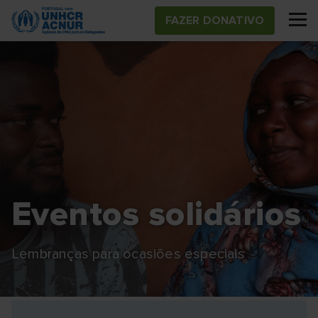
Skip
FAZER DONATIVO
to
main
content
Eventos solidários
Lembranças para ocasiões especiais