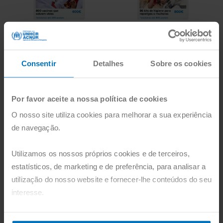
1
Consentir
Detalhes
Sobre os cookies
Contacte-nos no formulário abaixo
Por favor aceite a nossa política de cookies
ou através do nosso parceiro
Zankyou. Diga-nos que tipo de
O nosso site utiliza cookies para melhorar a sua experiência
celebração vai organizar, quando,
de navegação.
qual o donativo que quer fazer e
quantas lembranças precisa.
Contacte-nos com pelo menos 1
Utilizamos os nossos próprios cookies e de terceiros,
mês de antecedência para garantir
que tudo corre bem.
estatísticos, de marketing e de preferência, para analisar a
utilização do nosso website e fornecer-lhe conteúdos do seu
interesse.
2
Pode agora aceitar todos os cookies, clicando no botão