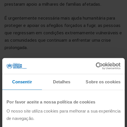
prestaram apoio a milhares de famílias afetadas.
É urgentemente necessária mais ajuda humanitária para
proteger e apoiar os afegãos forçados a fugir, as pessoas
que regressam em condições extremamente vulneráveis e
as comunidades que continuam a enfrentar uma crise
prolongada.
22,9 milhões de pessoas
Consentir
Detalhes
Sobre os cookies
no Afeganistão que
necessitam de ajuda
Por favor aceite a nossa política de cookies
humanitária vital.
O nosso site utiliza cookies para melhorar a sua experiência
de navegação.