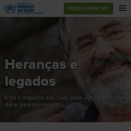
Skip
FAZER DONATIVO
to
main
content
Heranças e
legados
E se o impacto das suas boas ações pudesse
durar para sempre?