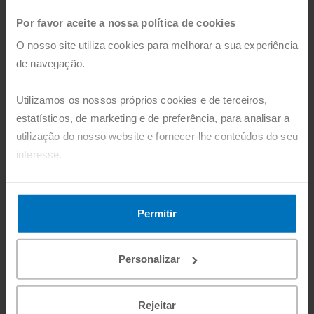
deslocados, já ajudámos mais de 50
Por favor aceite a nossa política de cookies
GUIA TESTAMENTO SOLIDÁRIO
milhões de pessoas.
O nosso site utiliza cookies para melhorar a sua experiência
Guia de Testamento
de navegação.
Solidário
Atuação global:
estamos presentes em
mais de 135 países, garantindo nutrição,
Utilizamos os nossos próprios cookies e de terceiros,
Nome
cuidados médicos, água potável,
estatísticos, de marketing e de preferência, para analisar a
saneamento, educação, abrigo e
utilização do nosso website e fornecer-lhe conteúdos do seu
infraestruturas básicas, assistência jurídica
interesse.
Email
e proteção internacional a quem mais
precisa.
Pode agora aceitar todos os cookies, clicando no botão
Telefone
"Aceitar". Pode também recusá-los, configurá-los e obter
Permitir
Transparência:
seguimos critérios
mais informações, clicando no botão "Personalizar".
rigorosos de gestão e utilização eficiente
Personalizar
dos fundos.
Li e aceito a
política de privacidade
.
Rejeitar