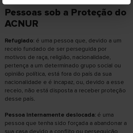
Pessoas sob a Proteção do
ACNUR
Refugiado
: é uma pessoa que, devido a um
receio fundado de ser perseguida por
motivos de raça, religião, nacionalidade,
pertença a um determinado grupo social ou
opinião política, está fora do país da sua
nacionalidade e é incapaz, ou, devido a esse
receio, não está disposta a receber proteção
desse país.
Pessoa internamente deslocada
: é uma
pessoa que tenha sido forçada a abandonar a
sua casa devido a conflito ou perseguição