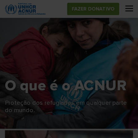
Skip
FAZER DONATIVO
to
main
content
O que é o ACNUR
Proteção dos refugiados em qualquer parte
do mundo.