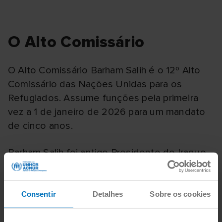
O Alto Comissário
O Alto Comissário Barham Salih é o 12º Alto
Comissário das Nações Unidas para os
Refugiados. Assume funções pela primeira
vez a 1 de janeiro de 2026 para um mandato
de cinco anos.
Barham Salih foi antigo Presidente do Iraque.
Consentir
Detalhes
Sobre os cookies
O ACNUR está a navegar