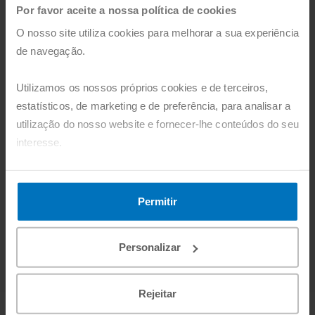
Por favor aceite a nossa política de cookies
em águas
O nosso site utiliza cookies para melhorar a sua experiência
extraordinariamente difíceis.
de navegação.
A combinação de múltiplos
Utilizamos os nossos próprios cookies e de terceiros,
conflitos e a consequente
estatísticos, de marketing e de preferência, para analisar a
deslocação em massa,
utilização do nosso website e fornecer-lhe conteúdos do seu
novos desafios ao asilo, o
interesse.
fosso de financiamento
Pode agora aceitar todos os cookies, clicando no botão
entre necessidades
"Aceitar". Pode também recusá-los, configurá-los e obter
Permitir
humanitárias, recursos e a
mais informações, clicando no botão "Personalizar".
crescente xenofobia, é
Personalizar
muito perigosa.
Rejeitar