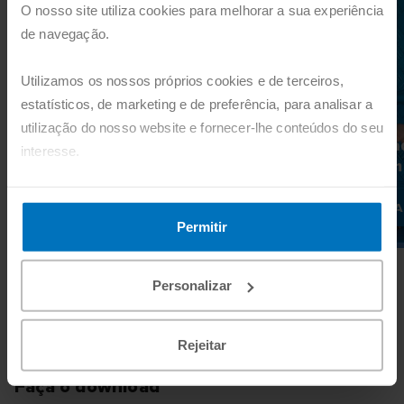
O nosso site utiliza cookies para melhorar a sua experiência
de navegação.
Utilizamos os nossos próprios cookies e de terceiros,
estatísticos, de marketing e de preferência, para analisar a
utilização do nosso website e fornecer-lhe conteúdos do seu
Comunidade de
Comunida
interesse.
Conhecimento
Transform
Pode agora aceitar todos os cookies, clicando no botão
SABER MAIS
SA
"Aceitar". Pode também recusá-los, configurá-los e obter
Permitir
mais informações, clicando no botão "Personalizar".
Personalizar
Recursos Educativos
Rejeitar
Faça o download