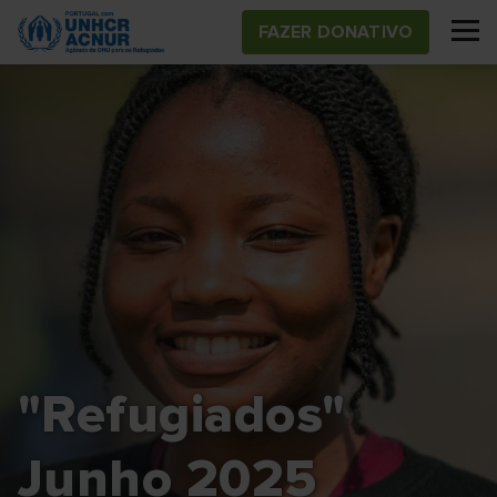
Skip
FAZER DONATIVO
to
main
content
"Refugiados"
Junho 2025