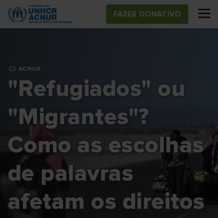
Skip
FAZER DONATIVO
to
main
content
ACNUR
"Refugiados" ou
"Migrantes"?
Como as escolhas
de palavras
afetam os direitos