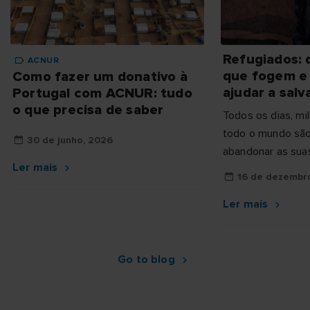
Refugiados: 
ACNUR
que fogem e
Como fazer um donativo à
ajudar a salv
Portugal com ACNUR: tudo
o que precisa de saber
Todos os dias, m
todo o mundo são
30 de junho, 2026
abandonar as sua
Ler mais
guerra, da violênc
16 de dezembr
Ler mais
Go to blog