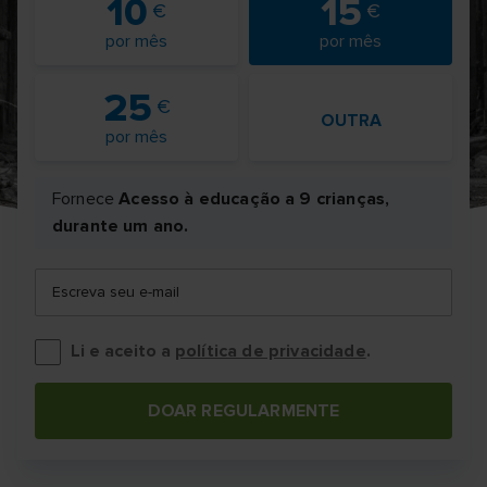
10
15
por mês
por mês
25
OUTRA
por mês
Fornece
Acesso à educação a 9 crianças,
durante um ano.
Escreva seu e-mail
Li e aceito a
política de privacidade
.
DOAR REGULARMENTE