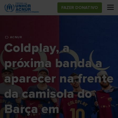
Skip
FAZER DONATIVO
to
main
content
ACNUR
Coldplay, a
próxima banda a
aparecer na frente
da camisola do
Barça em