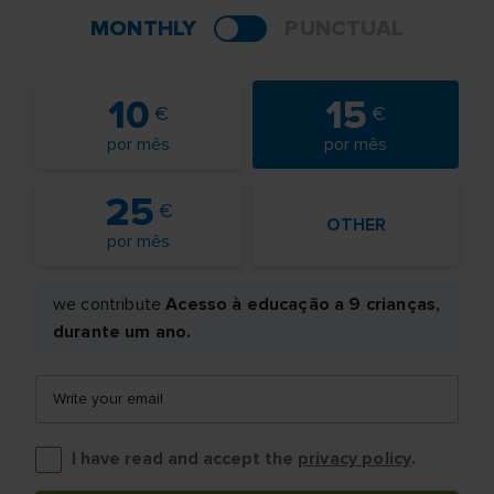
MONTHLY
PUNCTUAL
10
15
por mês
por mês
25
OTHER
por mês
we contribute
Acesso à educação a 9 crianças,
durante um ano.
Write your email
I have read and accept the
privacy policy
.