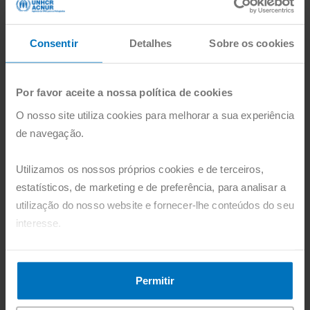
Consentir
Detalhes
Sobre os cookies
Por favor aceite a nossa política de cookies
O nosso site utiliza cookies para melhorar a sua experiência
de navegação.
Utilizamos os nossos próprios cookies e de terceiros,
estatísticos, de marketing e de preferência, para analisar a
ACNUR
utilização do nosso website e fornecer-lhe conteúdos do seu
Jovens refugiados defendem ação
interesse.
climática no campo de Tongogara, no
Zimbabué
Pode agora aceitar todos os cookies, clicando no botão
"Aceitar". Pode também recusá-los, configurá-los e obter
Três jovens refugiados estão a liderar os esforços para
Permitir
mais informações, clicando no botão "Personalizar".
restaurar o seu ambiente e a inspirar outros a juntarem-se