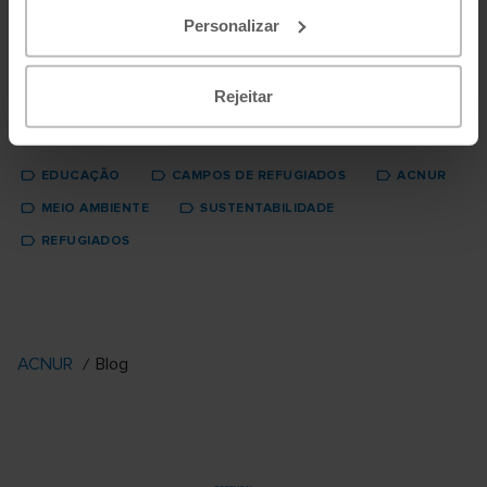
a eles no combate às alterações climá...
Personalizar
5 of enero, 2024
Read more
Rejeitar
EDUCAÇÃO
CAMPOS DE REFUGIADOS
ACNUR
MEIO AMBIENTE
SUSTENTABILIDADE
REFUGIADOS
ACNUR
Blog