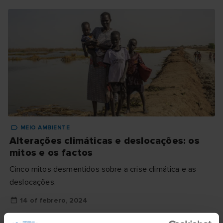
MEIO AMBIENTE
Alterações climáticas e deslocações: os
mitos e os factos
Cinco mitos desmentidos sobre a crise climática e as
deslocações.
14 of febrero, 2024
Read more