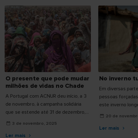
O presente que pode mudar
No inverno t
milhões de vidas no Chade
Em diversas part
A Portugal com ACNUR deu início, a 3
pessoas forçadas 
de novembro, à campanha solidária
este inverno long
que se estende até 31 de dezembro,
em abrigos tempo
20 de novembr
convidando a população em Portugal a
recursos suficien
3 de novembro, 2025
contribuir para a resposta...
Ler mais
manterem aqueci
Ler mais