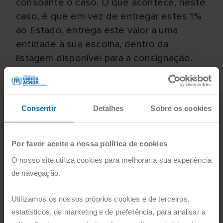
consoante o caso. O que acontece, neste
caso, é que em vez de entregar estes 1%
ao Estado, entrega este valor a uma
entidade à sua escolha, dentro da
listagem disponível para a consignação.
No fundo, estamos perante um benefício
fiscal solidário.
Consentir
Detalhes
Sobre os cookies
Como posso fazer a consignação de 1%
do meu IRS?
Por favor aceite a nossa política de cookies
Quando estiver a preencher a sua
O nosso site utiliza cookies para melhorar a sua experiência
declaração de IRS basta colocar o NIF da
de navegação.
Portugal com ACNUR - Fundação (516 420
666) na folha de rosto, no Quadro 11, no
Utilizamos os nossos próprios cookies e de terceiros,
Campo 1101. Depois, basta um X na opção
estatísticos, de marketing e de preferência, para analisar a