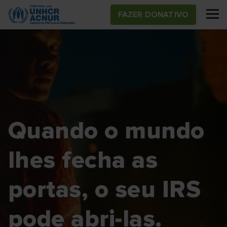
Skip
FAZER DONATIVO
to
main
content
Quando o mundo
lhes fecha as
portas, o seu IRS
pode abri-las.