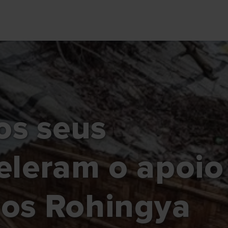
os seus
eleram o apoio
dos Rohingya