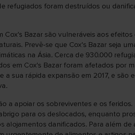
de refugiados foram destruídos ou danifi
Cox's Bazar são vulneráveis aos efeitos 
aturais. Prevê-se que Cox's Bazar seja u
limáticas na Ásia. Cerca de 930.000 refug
os em Cox's Bazar foram afetados por ma
de a sua rápida expansão em 2017, e são 
va.
o a apoiar os sobreviventes e os feridos.
 abrigo para os deslocados, enquanto pr
os alojamentos danificados. Para além de 
 urgentemente de alimentos e artigos pa