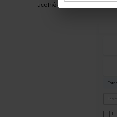
acolhê-los.
Forn
Escre
Li