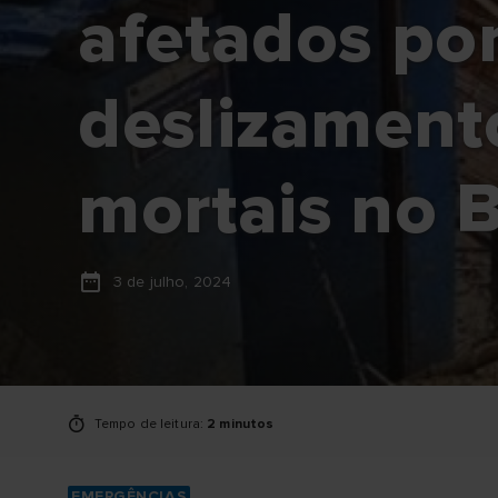
afetados po
deslizamento
mortais no 
3 de julho, 2024
Tempo de leitura:
2 minutos
EMERGÊNCIAS