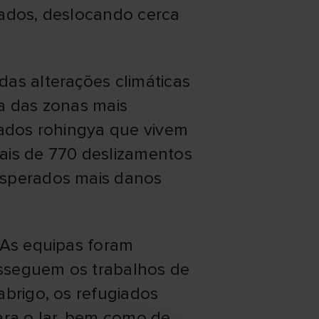
cados, deslocando cerca
das alterações climáticas
ma das zonas mais
iados rohingya que vivem
is de 770 deslizamentos
esperados mais danos
 As equipas foram
osseguem os trabalhos de
abrigo, os refugiados
ra o lar, bem como de