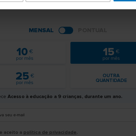
MENSAL
PONTUAL
10
15
por mês
por mês
25
OUTRA
QUANTIDADE
por mês
ece
Acesso à educação a 9 crianças, durante um ano.
va seu e-mail
 e aceito a
política de privacidade
.