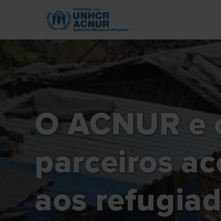
Skip
to
main
content
O ACNUR e 
parceiros ac
aos refugia