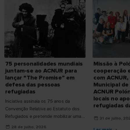
75 personalidades mundiais
Missão à Pol
juntam-se ao ACNUR para
cooperação e
lançar “The Promise” em
com ACNUR,
defesa das pessoas
Municipal de
refugiadas
ACNUR Polóni
locais no ap
Iniciativa assinala os 75 anos da
refugiadas d
Convenção Relativa ao Estatuto dos
Refugiados e pretende mobilizar uma
31 de julho, 20
coligação global de solidariedade até
28 de julho, 2026
Ler mais