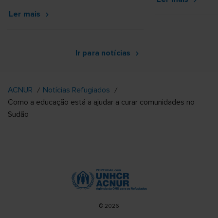
ao Fórum Global sobre os Refugiados
Ler mais
de 2027.
Ir para notícias
ACNUR
Notícias Refugiados
Como a educação está a ajudar a curar comunidades no
Sudão
© 2026