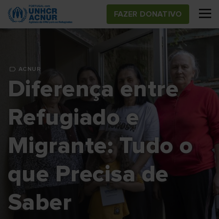
Skip
FAZER DONATIVO
to
main
content
ACNUR
Diferença entre
Refugiado e
Migrante: Tudo o
que Precisa de
Saber