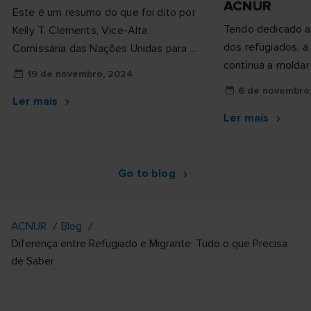
ACNUR
Este é um resumo do que foi dito por
Tendo dedicado a 
Kelly T. Clements, Vice-Alta
dos refugiados, a 
Comissária das Nações Unidas para os
continua a moldar 
Refugiados - a quem o texto citado
19 de novembro, 2024
abordagem acolhe
pode ser atribuí...
6 de novembro
Ler mais
pessoas forçadas 
Ler mais
Go to blog
ACNUR
Blog
Diferença entre Refugiado e Migrante: Tudo o que Precisa
de Saber