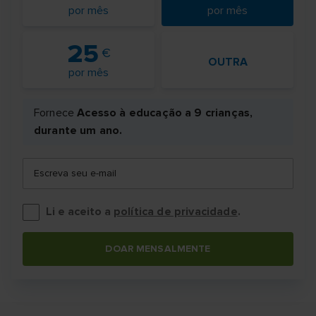
por mês
por mês
25
OUTRA
por mês
Fornece
Acesso à educação a 9 crianças,
durante um ano.
Escreva seu e-mail
Li e aceito a
política de privacidade
.
DOAR MENSALMENTE