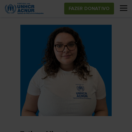
Skip
FAZER DONATIVO
to
main
content