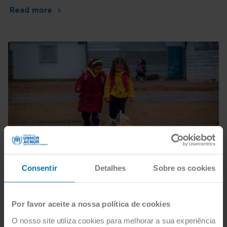
Read more
REFUGIADOS
Consentir
Detalhes
Sobre os cookies
O que é um refugiado?
Os refugiados são pessoas que fugiram dos seus países
Por favor aceite a nossa política de cookies
para escapar a conflitos, violência ou perseguição e
procuraram segurança noutro país. No ACNUR,
O nosso site utiliza cookies para melhorar a sua experiência