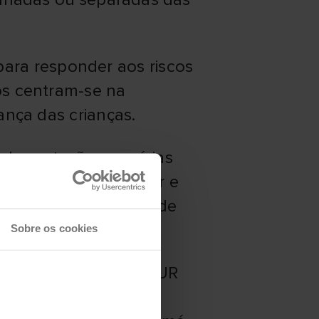
ara responder aos riscos
ços centram-se na
rança das crianças.
s de proteção em várias
amentos para recolher e
tando a identificação de
uados.
Sobre os cookies
armazém local do ACNUR
mobilizar mais de 20