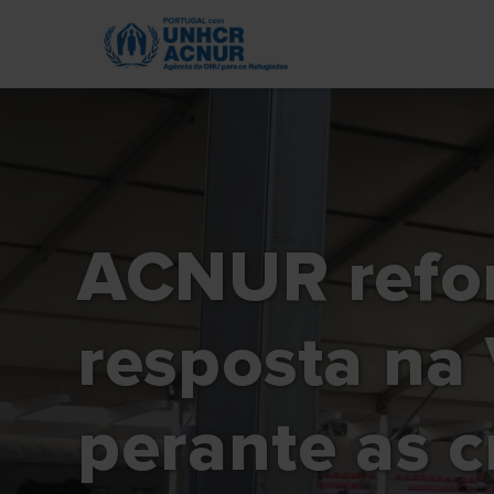
Skip
to
main
content
ACNUR refor
resposta na
perante as c