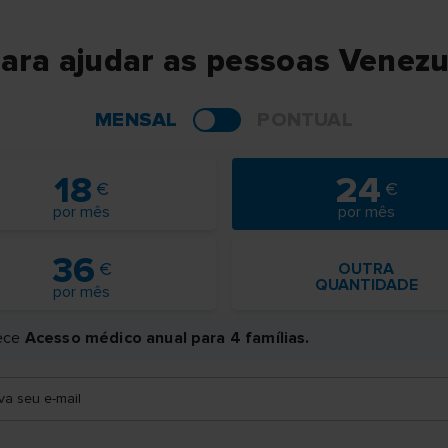
ara ajudar as pessoas Venez
MENSAL
PONTUAL
18
24
por mês
por mês
36
OUTRA
QUANTIDADE
por mês
ece
Acesso médico anual para 4 famílias.
va seu e-mail