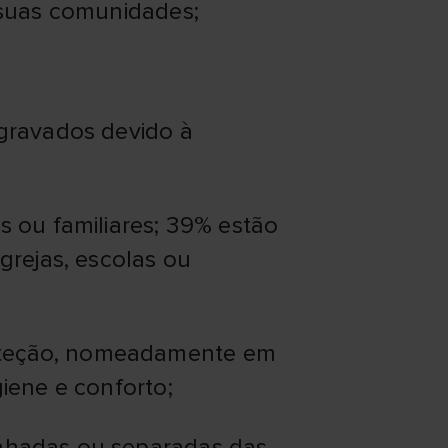
 suas comunidades;
agravados devido à
s ou familiares; 39% estão
grejas, escolas ou
oteção, nomeadamente em
iene e conforto;
anhadas ou separadas das