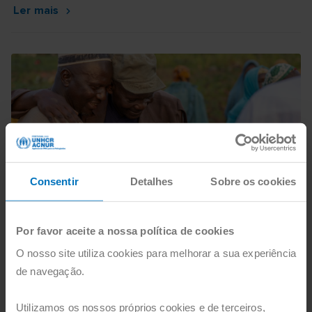
Ler mais
Consentir
Detalhes
Sobre os cookies
ACNUR aos 75 anos – manter vivas as
Por favor aceite a nossa política de cookies
nossas promessas colectivas
O nosso site utiliza cookies para melhorar a sua experiência
Este é um resumo do que foi dito por Ewan Watson, Head
de navegação.
of Global Communications do ACNUR – a quem podem
ser atribuídas as citações – na conferência de imprensa...
Utilizamos os nossos próprios cookies e de terceiros,