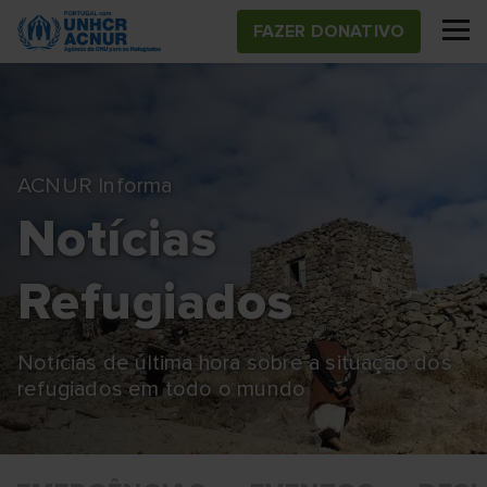
Skip
FAZER DONATIVO
to
main
content
ACNUR Informa
Notícias
Refugiados
Notícias de última hora sobre a situação dos
refugiados em todo o mundo