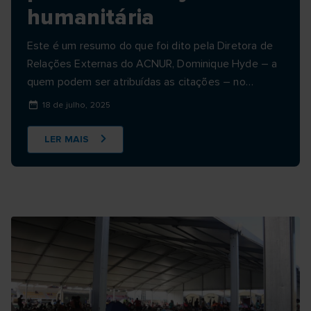
humanitária
Este é um resumo do que foi dito pela Diretora de
Relações Externas do ACNUR, Dominique Hyde – a
quem podem ser atribuídas as citações – no
briefing de imprensa realizado hoje no Palais des
18 de julho, 2025
Nations, em Genebra.&nbsp;
LER MAIS