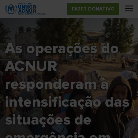
Skip
FAZER DONATIVO
to
main
content
As operações do
ACNUR
responderam à
intensificação das
situações de
emergência em