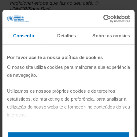
tradicional etíope que faz no seu café. ©
UNHCR/Sona Dadi
Apesar de ter o direito legal de obter uma
licença comercial, Ibtisam afirmou que
muitas instituições na Etiópia não têm
Consentir
Detalhes
Sobre os cookies
conhecimento destes direitos dos
refugiados e estavam céticas em relação
Por favor aceite a nossa política de cookies
aos anteriores documentos de
O nosso site utiliza cookies para melhorar a sua experiência
identificação e de registo de refugiados.
de navegação.
Segundo Ibtisam, este novo documento
Utilizamos os nossos próprios cookies e de terceiros,
de identificação significa mais do que o
estatísticos, de marketing e de preferência, para analisar a
simples reconhecimento da sua atividade:
utilização do nosso website e fornecer-lhe conteúdos do seu
“Muitas instituições costumavam pensar
interesse.
que os refugiados não tinham direitos,
mas o BI Fayda ajudou-nos a ser
Pode agora aceitar todos os cookies, clicando no botão