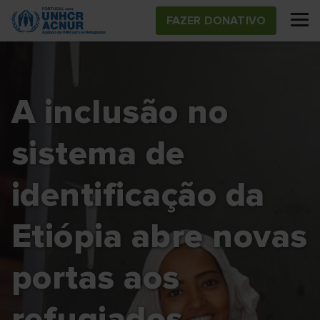
Skip
FAZER DONATIVO
to
main
content
A inclusão no
sistema de
identificação da
Etiópia abre novas
portas aos
refugiados