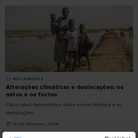
MEIO AMBIENTE
Alterações climáticas e deslocações: os
mitos e os factos
Cinco mitos desmentidos sobre a crise climática e as
deslocações.
14 de fevereiro, 2024
Ler mais