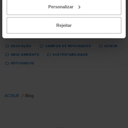
a eles no combate às alterações climá...
Personalizar
5 de janeiro, 2024
Ler mais
Rejeitar
EDUCAÇÃO
CAMPOS DE REFUGIADOS
ACNUR
MEIO AMBIENTE
SUSTENTABILIDADE
REFUGIADOS
ACNUR
Blog