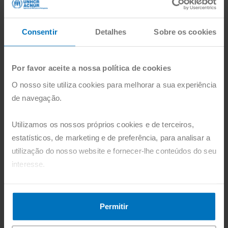
Consentir
Detalhes
Sobre os cookies
Por favor aceite a nossa política de cookies
O nosso site utiliza cookies para melhorar a sua experiência
de navegação.
Utilizamos os nossos próprios cookies e de terceiros,
estatísticos, de marketing e de preferência, para analisar a
ACNUR
utilização do nosso website e fornecer-lhe conteúdos do seu
Jovens refugiados defendem ação
interesse.
climática no campo de Tongogara, no
Zimbabué
Pode agora aceitar todos os cookies, clicando no botão
"Aceitar". Pode também recusá-los, configurá-los e obter
Três jovens refugiados estão a liderar os esforços para
Permitir
mais informações, clicando no botão "Personalizar".
restaurar o seu ambiente e a inspirar outros a juntarem-se